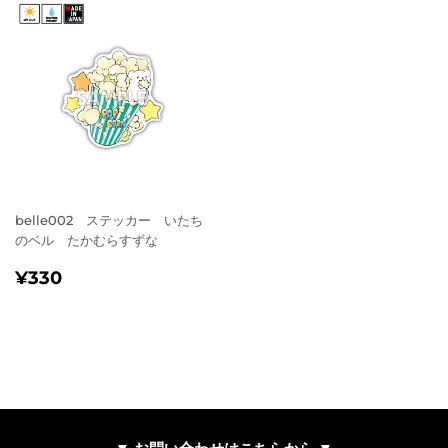
belle002 ステッカー いたち
のベル たかむらすずな
通
¥330
¥330
常
価
格