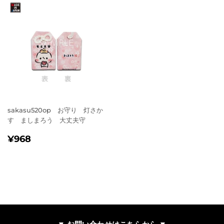
sakasu520op お守り 灯さか
す ましまろう 大丈夫守
通
¥968
¥968
常
価
格