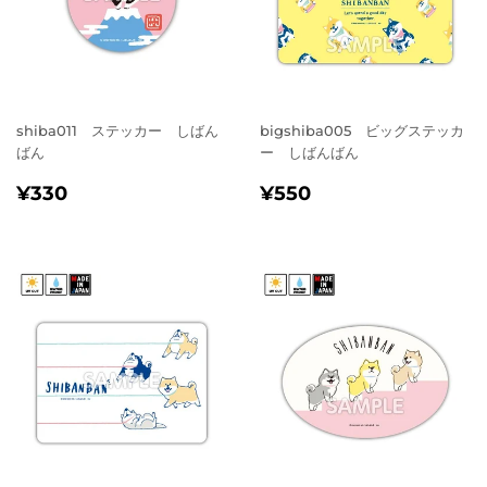
shiba011 ステッカー しばん
bigshiba005 ビッグステッカ
ばん
ー しばんばん
通
¥330
通
¥550
¥330
¥550
常
常
価
価
格
格