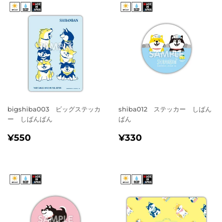
bigshiba003 ビッグステッカ
shiba012 ステッカー しばん
ー しばんばん
ばん
通
¥550
通
¥330
¥550
¥330
常
常
価
価
格
格