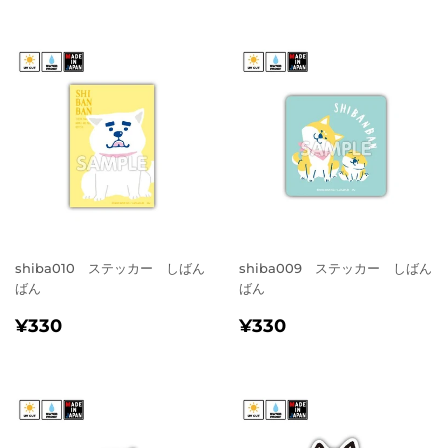
価
価
格
格
shiba010 ステッカー しばん
shiba009 ステッカー しばん
ばん
ばん
通
¥330
通
¥330
¥330
¥330
常
常
価
価
格
格