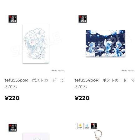
価
価
格
格
tefu555poR ポストカード て
tefu554poR ポストカード て
ふてふ
ふてふ
通
¥220
通
¥220
¥220
¥220
常
常
価
価
格
格