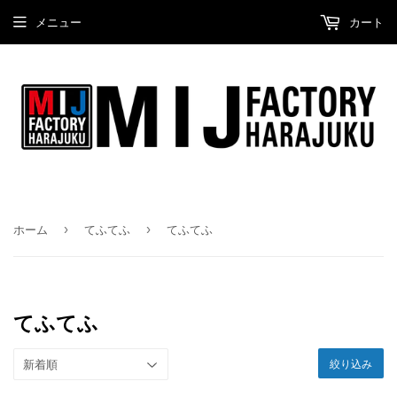
メニュー
カート
›
›
ホーム
てふてふ
てふてふ
てふてふ
絞り込み