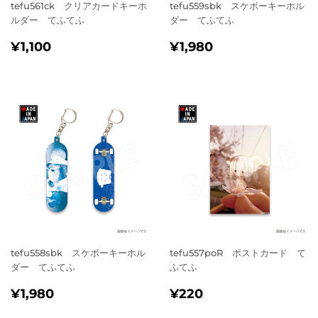
tefu561ck クリアカードキーホ
tefu559sbk スケボーキーホル
ルダー てふてふ
ダー てふてふ
通
¥1,100
通
¥1,980
¥1,100
¥1,980
常
常
価
価
格
格
tefu558sbk スケボーキーホル
tefu557poR ポストカード て
ダー てふてふ
ふてふ
通
¥1,980
通
¥220
¥1,980
¥220
常
常