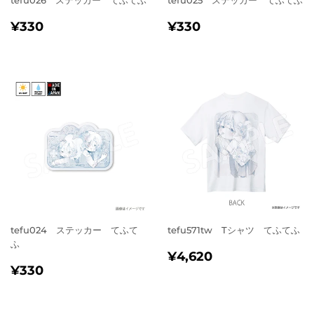
通
¥330
通
¥330
¥330
¥330
常
常
価
価
格
格
tefu024 ステッカー てふて
tefu571tw Tシャツ てふてふ
ふ
通
¥4,620
¥4,620
通
¥330
常
¥330
常
価
価
格