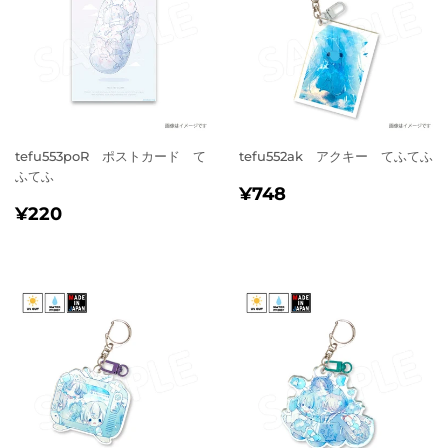
tefu553poR ポストカード て
tefu552ak アクキー てふてふ
ふてふ
通
¥748
¥748
通
¥220
常
¥220
常
価
価
格
格