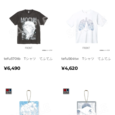
格
tefu570tb Tシャツ てふてふ
tefu564tw Tシャツ てふてふ
通
¥6,490
通
¥4,620
¥6,490
¥4,620
常
常
価
価
格
格