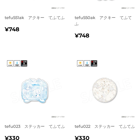
tefu551ak アクキー てふてふ
tefu550ak アクキー てふて
ふ
通
¥748
¥748
通
¥748
常
¥748
常
価
価
格
格
tefu023 ステッカー てふてふ
tefu022 ステッカー てふてふ
通
¥330
通
¥330
¥330
¥330