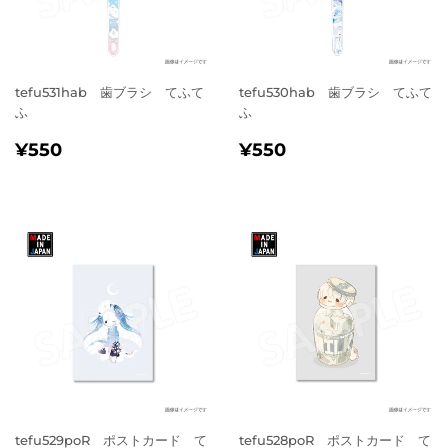
tefu531hab 歯ブラシ てふて
tefu530hab 歯ブラシ てふて
ふ
ふ
通
¥550
通
¥550
¥550
¥550
常
常
価
価
格
格
tefu529poR ポストカード て
tefu528poR ポストカード て