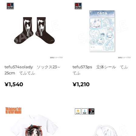
tefu574solady ソックス23～
tefu573ps 立体シール てふ
25cm てふてふ
てふ
通
¥1,540
通
¥1,210
¥1,540
¥1,210
常
常
価
価
格
格