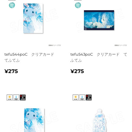
tefu544poC クリアカード
tefu543poC クリアカード て
てふてふ
ふてふ
通
¥275
通
¥275
¥275
¥275
常
常
価
価
格
格