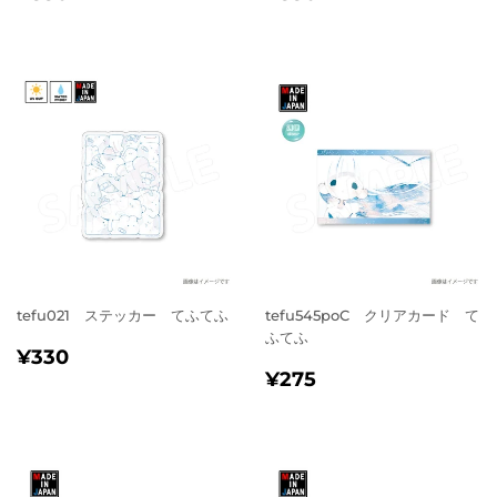
常
常
価
価
格
格
tefu021 ステッカー てふてふ
tefu545poC クリアカード て
ふてふ
通
¥330
¥330
通
¥275
常
¥275
常
価
価
格
格