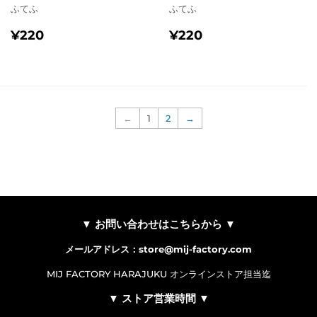
ふてふ
ふてふ
通
¥220
通
¥220
¥220
¥220
常
常
価
価
格
格
←
1
2
→
▼ お問い合わせはこちらから ▼
メールアドレス：store@mij-factory.com
MIJ FACTORY HARAJUKU オンラインストア担当迄
▼ ストア営業時間 ▼