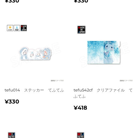
¥330
¥330
常
常
価
価
格
格
tefu014 ステッカー てふてふ
tefu542cf クリアファイル て
ふてふ
通
¥330
¥330
通
¥418
常
¥418
常
価
価
格
格