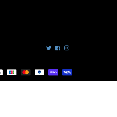
Twitter
Facebook
Instagram
お
支
払
い
方
法