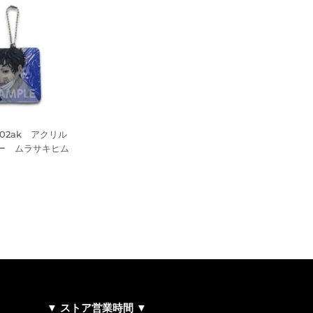
i502ak アクリル
ー ムラサキヒム
748
▼ ストア営業時間 ▼