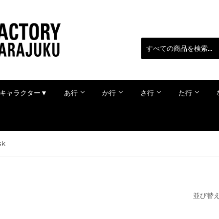
キャラクター▼
あ行
か行
さ行
た行
sk
並び替