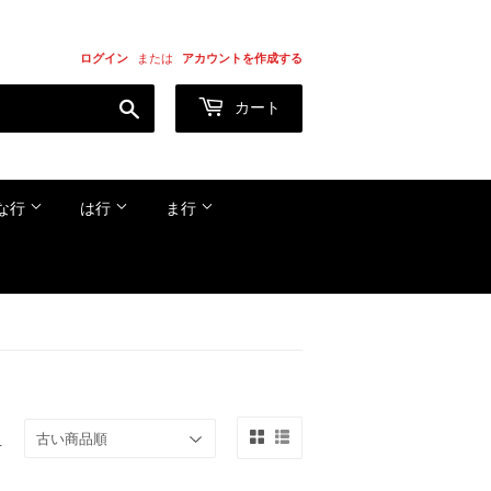
ログイン
または
アカウントを作成する
検
カート
索
す
る
な行
は行
ま行
え