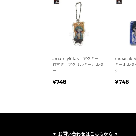
amamiy511ak アクキー
murasak
雨宮透 アクリルキーホルダ
キーホルダ
ー
シ
通
¥748
通
¥
¥748
¥748
常
常
価
価
格
格
▼ お問い合わせはこちらから ▼