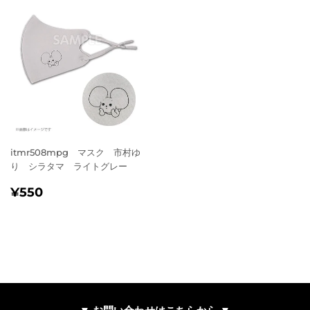
itmr508mpg マスク 市村ゆ
り シラタマ ライトグレー
通
¥550
¥550
常
価
格