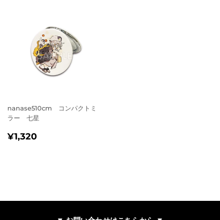
nanase510cm コンパクトミ
ラー 七星
通
¥1,320
¥1,320
常
価
格