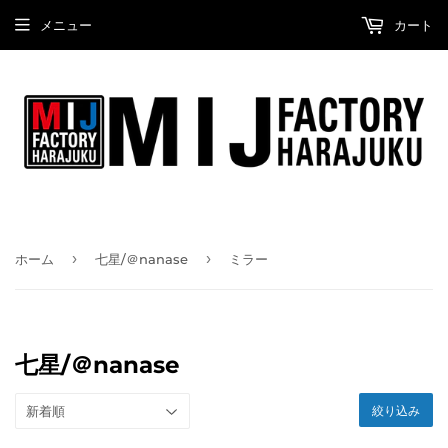
メニュー
カート
›
›
ホーム
七星/＠nanase
ミラー
七星/＠nanase
絞り込み