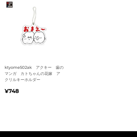
ktyome502ak アクキー 歯の
マンガ カトちゃんの花嫁 ア
クリルキーホルダー
通
¥748
¥748
常
価
格