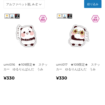
絞り込み
umi016 ★109限定★ ステッ
umi017 ★109限定★ ステッ
カー ゆるりんぱんだ うみ
カー ゆるりんぱんだ うみ
通
¥330
通
¥330
¥330
¥330
常
常
価
価
格
格