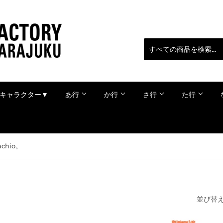
キャラクター▼
あ行
か行
さ行
た行
achio。
並び替