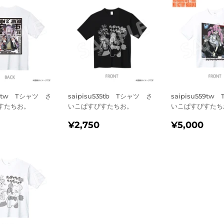
558tw Tシャツ さ
saipisu535tb Tシャツ さ
saipisu559t
すたちお。
いこぱすぴすたちお。
いこぱすぴすたち
¥4,620
通
¥2,750
通
¥5
¥2,750
¥5,000
常
常
価
価
格
格