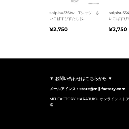
saipisu536tw Tシャツ さ
saipisu
いこぱすぴすたちお。
いこぱすぴ
通
¥2,750
通
¥2,750
¥2,750
常
常
価
価
格
格
▼ お問い合わせはこちらから ▼
メールアドレス：store@mij-factory.com
MIJ FACTORY HARAJUKU オンラインスト
迄