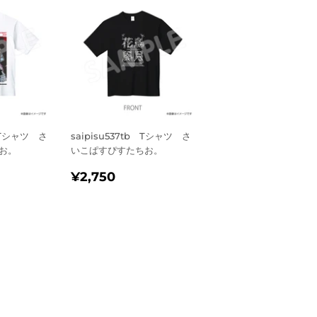
w Tシャツ さ
saipisu537tb Tシャツ さ
お。
いこぱすぴすたちお。
,000
通
¥2,750
¥2,750
常
価
格