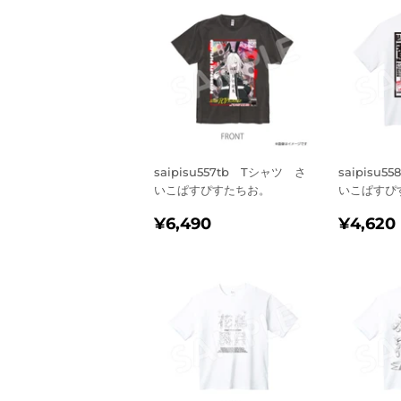
saipisu557tb Tシャツ さ
saipisu
いこぱすぴすたちお。
いこぱすぴ
通
¥6,490
通
¥6,490
¥4,620
常
常
価
価
格
格