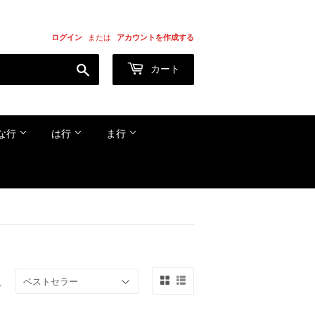
ログイン
または
アカウントを作成する
検
カート
索
す
る
な行
は行
ま行
え