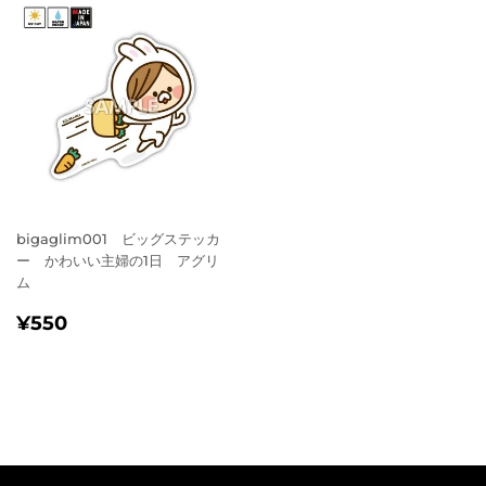
bigaglim001 ビッグステッカ
ー かわいい主婦の1日 アグリ
ム
通
¥550
¥550
常
価
格