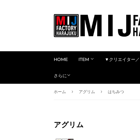
HOME
ITEM
▼クリエイター／
さらに
›
›
ホーム
アグリム
はちみつ
アグリム