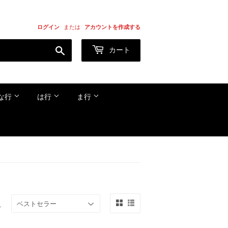
ログイン
または
アカウントを作成する
検
カート
索
す
る
な行
は行
ま行
え