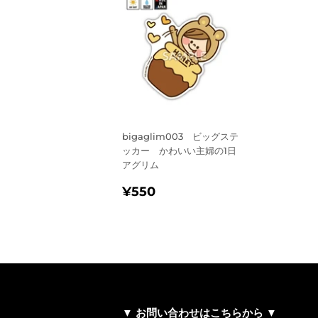
bigaglim003 ビッグステ
ッカー かわいい主婦の1日
アグリム
通
¥550
¥550
常
価
格
▼ お問い合わせはこちらから ▼