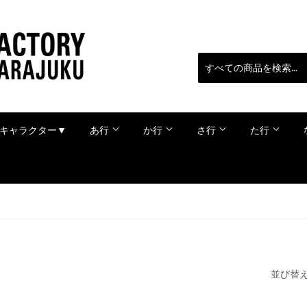
キャラクター▼
あ行
か行
さ行
た行
並び替