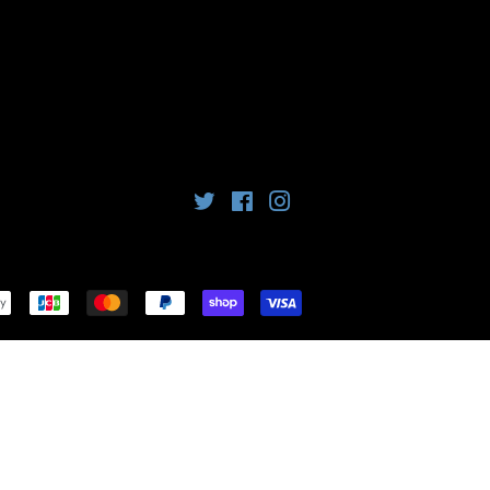
Twitter
Facebook
Instagram
お
支
払
い
方
法